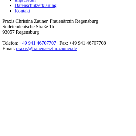
Datenschutzerklärung
Kontakt
Praxis Christina Zauner
,
Frauenärztin Regensburg
Sudetendeutsche Straße 1b
93057
Regensburg
Telefon:
+49 941 46707707
| Fax: +49 941 46707708
Email:
praxis@frauenaerztin-zauner.de